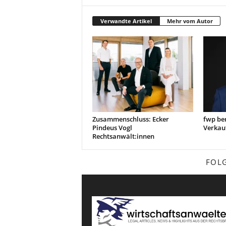
Verwandte Artikel
Mehr vom Autor
Zusammenschluss: Ecker
fwp be
Pindeus Vogl
Verkau
Rechtsanwält:innen
FOL