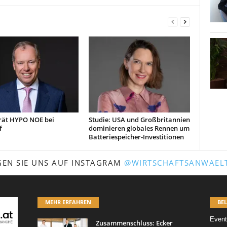
rät HYPO NOE bei
Studie: USA und Großbritannien
f
dominieren globales Rennen um
Batteriespeicher-Investitionen
GEN SIE UNS AUF INSTAGRAM
@WIRTSCHAFTSANWAELT
MEHR ERFAHREN
BEL
Event
Zusammenschluss: Ecker