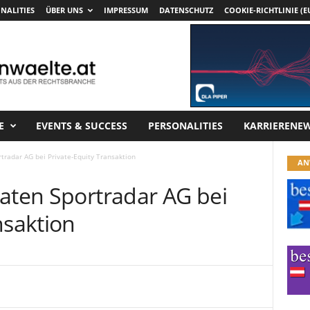
NALITIES
ÜBER UNS
IMPRESSUM
DATENSCHUTZ
COOKIE-RICHTLINIE (E
E
EVENTS & SUCCESS
PERSONALITIES
KARRIERENE
tradar AG bei Private-Equity Transaktion
AN
raten Sportradar AG bei
nsaktion