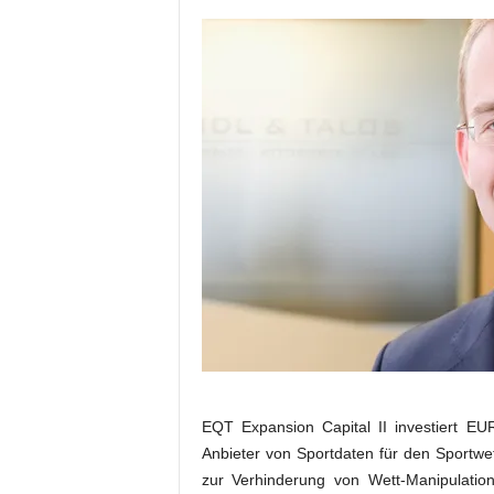
a
t
EQT Expansion Capital II investiert EU
Anbieter von Sportdaten für den Sport
zur Verhinderung von Wett-Manipulation.