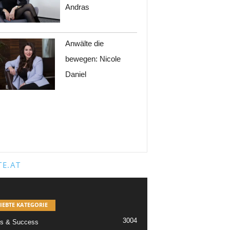
Andras
Anwälte die
bewegen: Nicole
Daniel
E.AT
IEBTE KATEGORIE
3004
s & Success