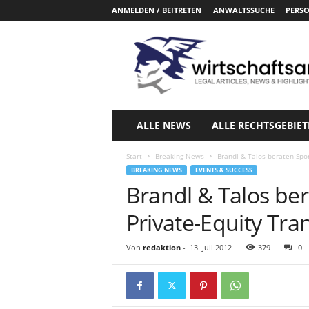
ANMELDEN / BEITRETEN
ANWALTSSUCHE
PERSO
W
i
r
t
s
c
h
ALLE NEWS
ALLE RECHTSGEBIET
a
f
Start
Breaking News
Brandl & Talos beraten Spor
t
BREAKING NEWS
EVENTS & SUCCESS
s
Brandl & Talos be
a
n
Private-Equity Tra
w
a
Von
redaktion
-
13. Juli 2012
379
0
e
l
t
e
.