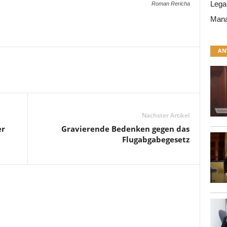
Lega
Roman Rericha
Mana
AN
Nächster Artikel
er
Gravierende Bedenken gegen das
Flugabgabegesetz