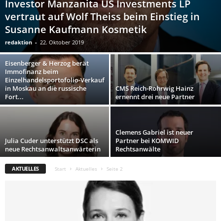
Investor Manzanita US Investments LP
vertraut auf Wolf Theiss beim Einstieg in
Susanne Kaufmann Kosmetik
redaktion
-
22. Oktober 2019
Eisenberger & Herzog berät
Immofinanz beim
Einzelhandelsportofolio-Verkauf
in Moskau an die russische
CMS Reich-Rohrwig Hainz
Fort...
ernennt drei neue Partner
Clemens Gabriel ist neuer
Julia Cuder unterstützt DSC als
Partner bei KOMWID
neue Rechtsanwaltsanwärterin
Rechtsanwälte
AKTUELLES
Start
Aktuelles
Seite 2