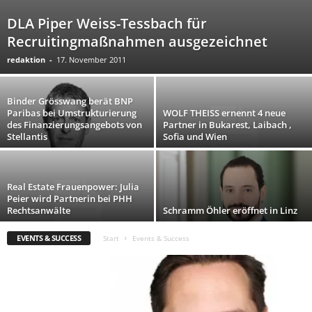
DLA Piper Weiss-Tessbach für
Recruitingmaßnahmen ausgezeichnet
redaktion
-
17. November 2011
Binder Grösswang berät BNP
Paribas bei Umstrukturierung
WOLF THEISS ernennt 4 neue
des Finanzierungsangebots von
Partner in Bukarest, Laibach ,
Stellantis
Sofia und Wien
Real Estate Frauenpower: Julia
Peier wird Partnerin bei PHH
Rechtsanwälte
Schramm Öhler eröffnet in Linz
EVENTS & SUCCESS
Start
Events & Success