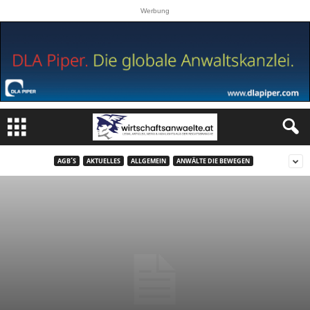
Werbung
AGB´S
AKTUELLES
ALLGEMEIN
ANWÄLTE DIE BEWEGEN