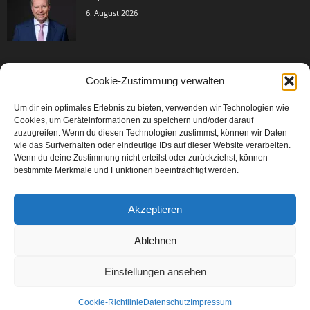
6. August 2026
Cookie-Zustimmung verwalten
BELIEBTE KATEGORIE
Um dir ein optimales Erlebnis zu bieten, verwenden wir Technologien wie
3005
Events & Success
Cookies, um Geräteinformationen zu speichern und/oder darauf
2067
zuzugreifen. Wenn du diesen Technologien zustimmst, können wir Daten
Breaking News
wie das Surfverhalten oder eindeutige IDs auf dieser Website verarbeiten.
1979
Aktuelles
Wenn du deine Zustimmung nicht erteilst oder zurückziehst, können
bestimmte Merkmale und Funktionen beeinträchtigt werden.
846
Featured Article
567
Karriere
Akzeptieren
302
Legal Articles
229
Leitartikel
Ablehnen
Einstellungen ansehen
Cookie-Richtlinie
Datenschutz
Impressum
©