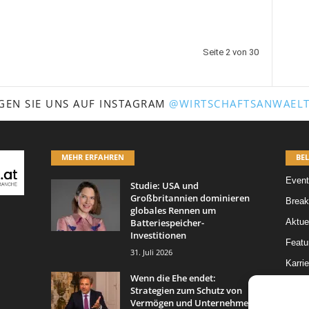
Seite 2 von 30
GEN SIE UNS AUF INSTAGRAM
@WIRTSCHAFTSANWAELT
MEHR ERFAHREN
BEL
Event
Studie: USA und
Großbritannien dominieren
Break
globales Rennen um
Batteriespeicher-
Aktue
Investitionen
Featur
31. Juli 2026
Karrie
Wenn die Ehe endet:
Legal 
Strategien zum Schutz von
Vermögen und Unternehmen
Leitar