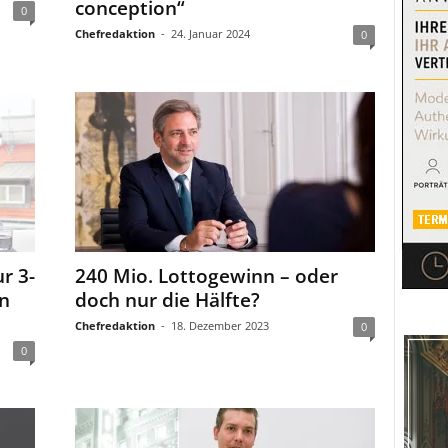
conception“
0
Chefredaktion
-
24. Januar 2024
0
r 3-
240 Mio. Lottogewinn – oder
en
doch nur die Hälfte?
Chefredaktion
-
18. Dezember 2023
0
0