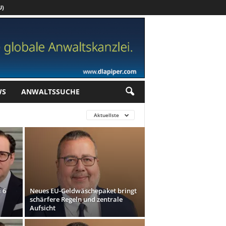
U)
Werbung
WS
ANWALTSSUCHE
Aktuellste
 6
Neues EU-Geldwäschepaket bringt
schärfere Regeln und zentrale
Aufsicht