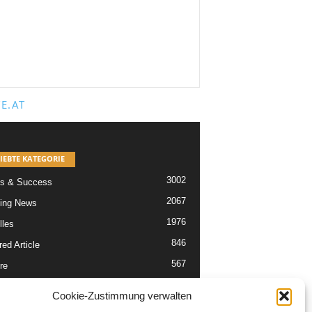
E.AT
IEBTE KATEGORIE
3002
s & Success
2067
ing News
1976
lles
846
ed Article
567
re
302
Articles
Cookie-Zustimmung verwalten
229
tikel