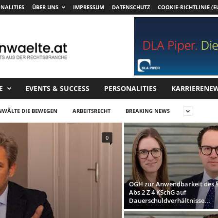
NALITIES
ÜBER UNS
IMPRESSUM
DATENSCHUTZ
COOKIE-RICHTLINIE (E
E
EVENTS & SUCCESS
PERSONALITIES
KARRIERENE
NWÄLTE DIE BEWEGEN
ARBEITSRECHT
BREAKING NEWS
0
OGH zur Anwendbarkeit des §
Abs 2 Z 4 KSchG auf
Dauerschuldverhältnisse...