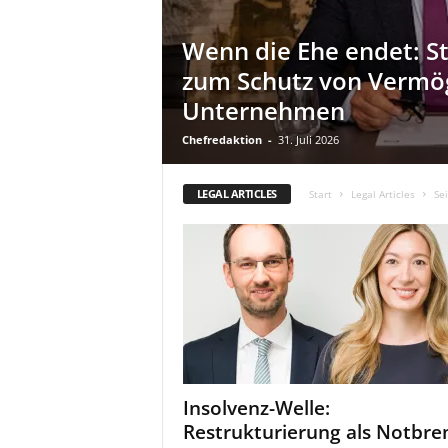
a
t
Wenn die Ehe endet: S
zum Schutz von Vermö
Unternehmen
Chefredaktion
-
31. Juli 2026
LEGAL ARTICLES
Start
Legal Articles
Sei
Insolvenz-Welle:
Restrukturierung als Notbr