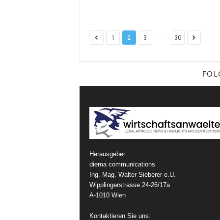
...
1
2
3
30
FOL
Herausgeber:
diema communications
Ing. Mag. Walter Sieberer e.U.
Wipplingerstrasse 24-26/17a
A-1010 Wien
Kontaktieren Sie uns: