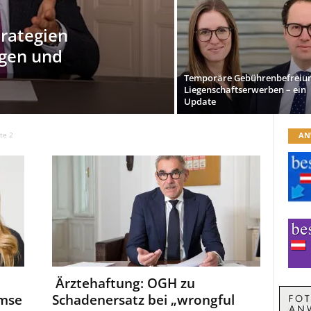
trategien
gen und
Temporäre Gebührenbefreiun
Liegenschaftserwerben – ein
Update
AN
te 2
Ärztehaftung: OGH zu
emse
Schadenersatz bei „wrongful