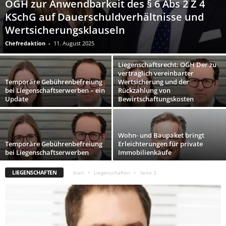
OGH zur Anwendbarkeit des § 6 Abs 2 Z 4
KSchG auf Dauerschuldverhältnisse und
Wertsicherungsklauseln
Chefredaktion
-
11. August 2025
Liegenschaftsrecht: OGH Der zu
vertraglich vereinbarter
Temporäre Gebührenbefreiung
Wertsicherung und der
bei Liegenschaftserwerben – ein
Rückzahlung von
Update
Bewirtschaftungskosten
Wohn- und Baupaket bringt
Temporäre Gebührenbefreiung
Erleichterungen für private
bei Liegenschaftserwerben
Immobilienkäufe
LIEGENSCHAFTEN
Start
Liegenschaften
Seite 3