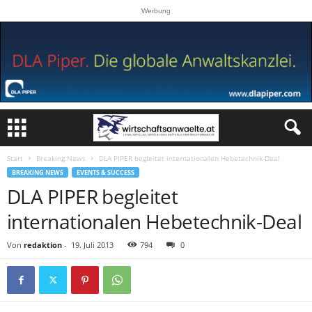
Werbung
Start
Breaking News
DLA PIPER begleitet internationalen Hebetechnik-Deal
BREAKING NEWS
EVENTS & SUCCESS
DLA PIPER begleitet
internationalen Hebetechnik-Deal
Von
redaktion
-
19. Juli 2013
794
0