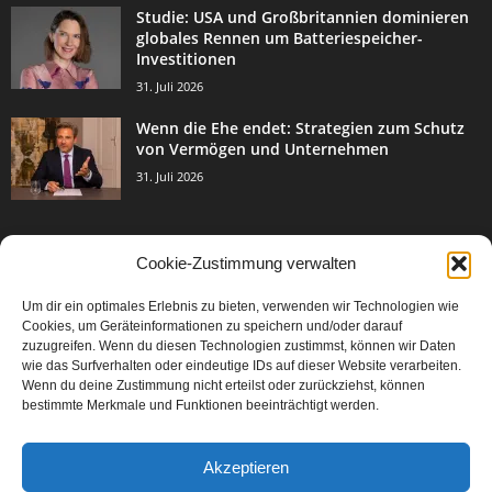
Studie: USA und Großbritannien dominieren
globales Rennen um Batteriespeicher-
Investitionen
31. Juli 2026
Wenn die Ehe endet: Strategien zum Schutz
von Vermögen und Unternehmen
31. Juli 2026
Cookie-Zustimmung verwalten
BELIEBTE KATEGORIE
Um dir ein optimales Erlebnis zu bieten, verwenden wir Technologien wie
3003
Events & Success
Cookies, um Geräteinformationen zu speichern und/oder darauf
2067
zuzugreifen. Wenn du diesen Technologien zustimmst, können wir Daten
Breaking News
wie das Surfverhalten oder eindeutige IDs auf dieser Website verarbeiten.
1977
Aktuelles
Wenn du deine Zustimmung nicht erteilst oder zurückziehst, können
bestimmte Merkmale und Funktionen beeinträchtigt werden.
846
Featured Article
567
Karriere
Akzeptieren
302
Legal Articles