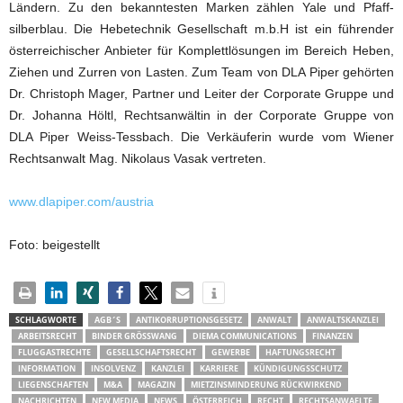
Ländern. Zu den bekanntesten Marken zählen Yale und Pfaff-
silberblau. Die Hebetechnik Gesellschaft m.b.H ist ein führender
österreichischer Anbieter für Komplettlösungen im Bereich Heben,
Ziehen und Zurren von Lasten. Zum Team von DLA Piper gehörten
Dr. Christoph Mager, Partner und Leiter der Corporate Gruppe und
Dr. Johanna Höltl, Rechtsanwältin in der Corporate Gruppe von
DLA Piper Weiss-Tessbach. Die Verkäuferin wurde vom Wiener
Rechtsanwalt Mag. Nikolaus Vasak vertreten.
www.dlapiper.com/austria
Foto: beigestellt
SCHLAGWORTE
AGB´S
ANTIKORRUPTIONSGESETZ
ANWALT
ANWALTSKANZLEI
ARBEITSRECHT
BINDER GRÖSSWANG
DIEMA COMMUNICATIONS
FINANZEN
FLUGGASTRECHTE
GESELLSCHAFTSRECHT
GEWERBE
HAFTUNGSRECHT
INFORMATION
INSOLVENZ
KANZLEI
KARRIERE
KÜNDIGUNGSSCHUTZ
LIEGENSCHAFTEN
M&A
MAGAZIN
MIETZINSMINDERUNG RÜCKWIRKEND
NACHRICHTEN
NEW MEDIA
NEWS
ÖSTERREICH
RECHT
RECHTSANWAELTE