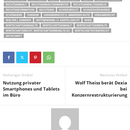
RECHTSANWALT
RECHTSANWALTSANWÄRTER
RECHTSANWALTSKANZLEI
RECHTSINFORMATION
RECHTSINO
SCHIEDSRECHT
SCHIEDSVERFAHREN
SCHÖNHERR
TOKNOW
URHEBERRECHT U. MARKENSCHUTZ
VERGABERECHT
WALTER J. SIEBERER
WETTBEWERBS- U. KARTELLRECHT
WIEN
WIRTSCHAFTSANWAELTE
WIRTSCHAFTSANWALT
WIRTSCHAFTSANWÄLTE
WIRTSCHAFTSRECHT. WIRTSCHAFTSANWAELTE.EU
WIRTSCHAFTSSTRAFRECHT
ZEITSCHRIFT
Vorheriger Artikel
Nächster Artikel
Nutzung privater
Wolf Theiss berät Dexia
Smartphones und Tablets
bei
im Büro
Konzernrestrukturierung