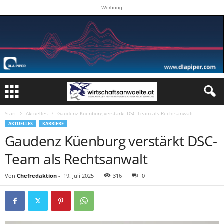
Werbung
Start
Aktuelles
Gaudenz Küenburg verstärkt DSC-Team als Rechtsanwalt
AKTUELLES
KARRIERE
Gaudenz Küenburg verstärkt DSC-
Team als Rechtsanwalt
Von
Chefredaktion
-
19. Juli 2025
316
0