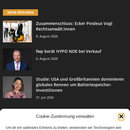
MEHR ERFAHREN
Zusammenschluss: Ecker Pindeus Vogl
Rechtsanwält:innen
8. August 2026
fwp berät HYPO NOE bei Verkauf
6. August 2026
Studie: USA und Großbritannien dominieren
globales Rennen um Batteriespeicher-
Investitionen
31. Juli 2026
Cookie-Zustimmung verwalten
BELIEBTE KATEGORIE
Um dir ein optimales Erlebnis zu bieten, verwenden wir Technologien wie
3004
Events & Success