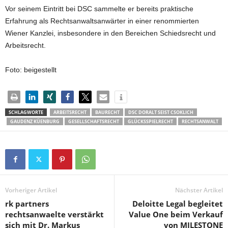
Vor seinem Eintritt bei DSC sammelte er bereits praktische
Erfahrung als Rechtsanwaltsanwärter in einer renommierten
Wiener Kanzlei, insbesondere in den Bereichen Schiedsrecht und
Arbeitsrecht.
Foto: beigestellt
SCHLAGWORTE
ARBEITSRECHT
BAURECHT
DSC DORALT SEIST CSOKLICH
GAUDENZ KÜENBURG
GESELLSCHAFTSRECHT
GLÜCKSSPIELRECHT
RECHTSANWALT
Vorheriger Artikel
Nächster Artikel
rk partners
Deloitte Legal begleitet
rechtsanwaelte verstärkt
Value One beim Verkauf
sich mit Dr. Markus
von MILESTONE