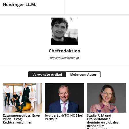
Heidinger LL.M.
Chefredaktion
https://www.diema.at
Verwandte Artikel
Mehr vom Autor
Zusammenschluss: Ecker
fwp berät HYPO NOE bei
Studie: USA und
Pindeus Vogl
Verkauf
Großbritannien
Rechtsanwält:innen
dominieren globales
Rennen um