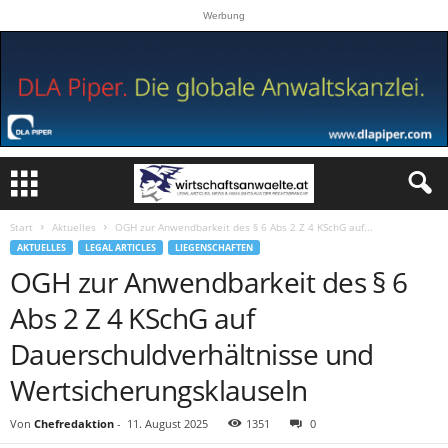
Werbung
Start
Aktuelles
OGH zur Anwendbarkeit des § 6 Abs 2 Z 4 KSchG auf...
AKTUELLES
LEGAL ARTICLES
LIEGENSCHAFTEN
OGH zur Anwendbarkeit des § 6
Abs 2 Z 4 KSchG auf
Dauerschuldverhältnisse und
Wertsicherungsklauseln
Von
Chefredaktion
-
11. August 2025
1351
0