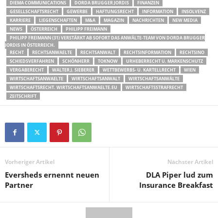
DIEMA COMMUNICATIONS
DORDA BRUGGER JORDIS
FINANZEN
GESELLSCHAFTSRECHT
GEWERBE
HAFTUNGSRECHT
INFORMATION
INSOLVENZ
KARRIERE
LIEGENSCHAFTEN
M&A
MAGAZIN
NACHRICHTEN
NEW MEDIA
NEWS
ÖSTERREICH
PHILIPP FREIMANN
PHILIPP FREIMANN (31) VERSTÄRKT AB SOFORT DAS ANWÄLTE-TEAM VON DORDA BRUGGER
JORDIS IN ÖSTERREICH.
RECHT
RECHTSANWAELTE
RECHTSANWALT
RECHTSINFORMATION
RECHTSINO
SCHIEDSVERFAHREN
SCHÖNHERR
TOKNOW
URHEBERRECHT U. MARKENSCHUTZ
VERGABERECHT
WALTER J. SIEBERER
WETTBEWERBS- U. KARTELLRECHT
WIEN
WIRTSCHAFTSANWAELTE
WIRTSCHAFTSANWALT
WIRTSCHAFTSANWÄLTE
WIRTSCHAFTSRECHT. WIRTSCHAFTSANWAELTE.EU
WIRTSCHAFTSSTRAFRECHT
ZEITSCHRIFT
Vorheriger Artikel
Nächster Artikel
Eversheds ernennt neuen
DLA Piper lud zum
Partner
Insurance Breakfast