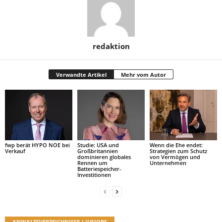
redaktion
Verwandte Artikel
Mehr vom Autor
fwp berät HYPO NOE bei
Studie: USA und
Wenn die Ehe endet:
Verkauf
Großbritannien
Strategien zum Schutz
dominieren globales
von Vermögen und
Rennen um
Unternehmen
Batteriespeicher-
Investitionen
ANWALTSVERZEICHNISSE / JUSJOBS