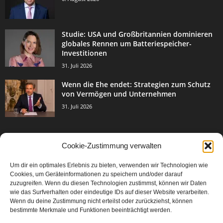
Studie: USA und Großbritannien dominieren
globales Rennen um Batteriespeicher-
Investitionen
31. Juli 2026
Wenn die Ehe endet: Strategien zum Schutz
von Vermögen und Unternehmen
31. Juli 2026
Cookie-Zustimmung verwalten
BELIEBTE KATEGORIE
Um dir ein optimales Erlebnis zu bieten, verwenden wir Technologien wie
3003
Events & Success
Cookies, um Geräteinformationen zu speichern und/oder darauf
2067
zuzugreifen. Wenn du diesen Technologien zustimmst, können wir Daten
Breaking News
wie das Surfverhalten oder eindeutige IDs auf dieser Website verarbeiten.
1977
Aktuelles
Wenn du deine Zustimmung nicht erteilst oder zurückziehst, können
bestimmte Merkmale und Funktionen beeinträchtigt werden.
846
Featured Article