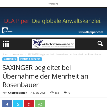
Werbung
Start
Aktuelles
SAXINGER begleitet bei Übernahme der Mehrheit an Rosenbauer
AKTUELLES
EVENTS & SUCCESS
SAXINGER begleitet bei
Übernahme der Mehrheit an
Rosenbauer
Von
Chefredaktion
-
7. März 2025
385
0