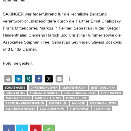
SAXINGER war federführend für die rechtliche Beratung
verantwortlich, insbesondere durch die Partner Ernst Chalupsky,
Franz Mittendorfer, Markus P. Fellner, Sebastian Hütter, Gregor
Haidenthaler, Clemens Harsch und Christina Hummer sowie die
Associates Stephan Pree, Sebastian Seyringer, Slavisa Bosković
und Linda Danner.
Foto: beigestellt
SCHLAGWORTE
CHRISTINA HUMMER
CLEMENS HARSCH
ERNST CHALUPSKY
FAMILY OFFICE
FRANZ MITTENDORFER
GREGOR HAIDENTHALER
LINDA DANNER
MARK MATESCHITZ
MARKUS P. FELLNER
PIERER GRUPPE
RAIFFEISEN OBERÖSTERREICH
ROSENBAUER
SAXINGER
SEBASTIAN HUETTER
SEBASTIAN SEYRINGER
SLAVISA BOSKOVIĆ
STEPHAN PREE
ÜBERNAHME