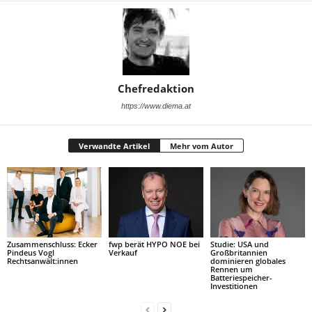
Chefredaktion
https://www.diema.at
Verwandte Artikel
Mehr vom Autor
Zusammenschluss: Ecker
fwp berät HYPO NOE bei
Studie: USA und
Pindeus Vogl
Verkauf
Großbritannien
Rechtsanwält:innen
dominieren globales
Rennen um
Batteriespeicher-
Investitionen