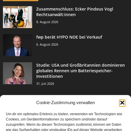
Zusammenschluss: Ecker Pindeus Vogl
Rechtsanwält:innen
8. August 2026
fwp berät HYPO NOE bei Verkauf
6. August 2026
Studie: USA und Großbritannien dominieren
globales Rennen um Batteriespeicher-
Investitionen
31. Juli 2026
Cookie-Zustimmung verwalten
BELIEBTE KATEGORIE
Um dir ein optimales Erlebnis zu bieten, verwenden wir Technologien wie
3004
Events & Success
Cookies, um Geräteinformationen zu speichern und/oder darauf
2067
zuzugreifen. Wenn du diesen Technologien zustimmst, können wir Daten
Breaking News
wie das Surfverhalten oder eindeutige IDs auf dieser Website verarbeiten.