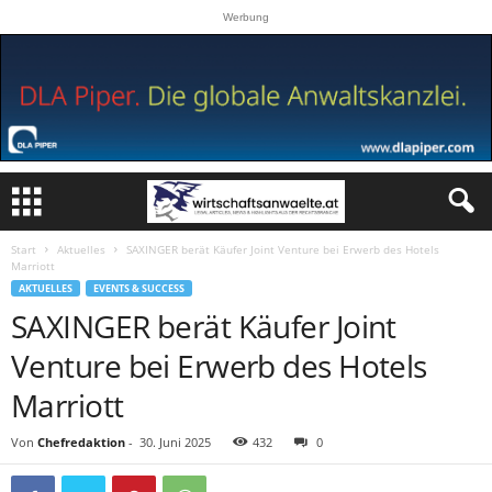
Werbung
Start
Aktuelles
SAXINGER berät Käufer Joint Venture bei Erwerb des Hotels
Marriott
AKTUELLES
EVENTS & SUCCESS
SAXINGER berät Käufer Joint
Venture bei Erwerb des Hotels
Marriott
Von
Chefredaktion
-
30. Juni 2025
432
0