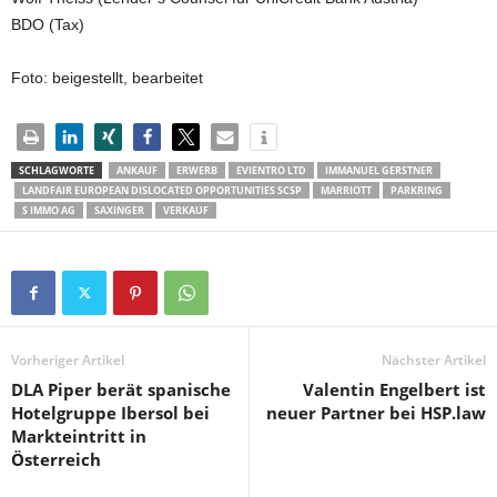
BDO (Tax)
Foto: beigestellt, bearbeitet
SCHLAGWORTE
ANKAUF
ERWERB
EVIENTRO LTD
IMMANUEL GERSTNER
LANDFAIR EUROPEAN DISLOCATED OPPORTUNITIES SCSP
MARRIOTT
PARKRING
S IMMO AG
SAXINGER
VERKAUF
Vorheriger Artikel
Nächster Artikel
DLA Piper berät spanische
Valentin Engelbert ist
Hotelgruppe Ibersol bei
neuer Partner bei HSP.law
Markteintritt in
Österreich