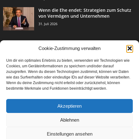
Wenn die Ehe endet: Strategien zum Schutz
von Vermögen und Unternehmen
31. Juli 2026
Cookie-Zustimmung verwalten
BELIEBTE KATEGORIE
Um dir ein optimales Erlebnis zu bieten, verwenden wir Technologien wie
3003
Events & Success
Cookies, um Geräteinformationen zu speichern und/oder darauf
2067
zuzugreifen. Wenn du diesen Technologien zustimmst, können wir Daten
Breaking News
wie das Surfverhalten oder eindeutige IDs auf dieser Website verarbeiten.
1977
Aktuelles
Wenn du deine Zustimmung nicht erteilst oder zurückziehst, können
bestimmte Merkmale und Funktionen beeinträchtigt werden.
846
Featured Article
567
Karriere
Akzeptieren
302
Legal Articles
229
Leitartikel
Ablehnen
Einstellungen ansehen