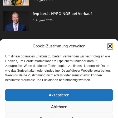
fwp berät HYPO NOE bei Verkauf
6. August 2026
Cookie-Zustimmung verwalten
BELIEBTE KATEGORIE
Um dir ein optimales Erlebnis zu bieten, verwenden wir Technologien wie
3005
Events & Success
Cookies, um Geräteinformationen zu speichern und/oder darauf
2067
zuzugreifen. Wenn du diesen Technologien zustimmst, können wir Daten
Breaking News
wie das Surfverhalten oder eindeutige IDs auf dieser Website verarbeiten.
1979
Aktuelles
Wenn du deine Zustimmung nicht erteilst oder zurückziehst, können
bestimmte Merkmale und Funktionen beeinträchtigt werden.
846
Featured Article
567
Karriere
Akzeptieren
302
Legal Articles
229
Leitartikel
Ablehnen