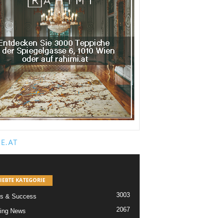
E.AT
IEBTE KATEGORIE
3003
s & Success
2067
ing News