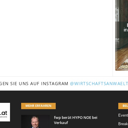
GEN SIE UNS AUF INSTAGRAM
@WIRTSCHAFTSANWAELT
MEHR ERFAHREN
BEL
Event
fwp berät HYPO NOE bei
Verkauf
Break