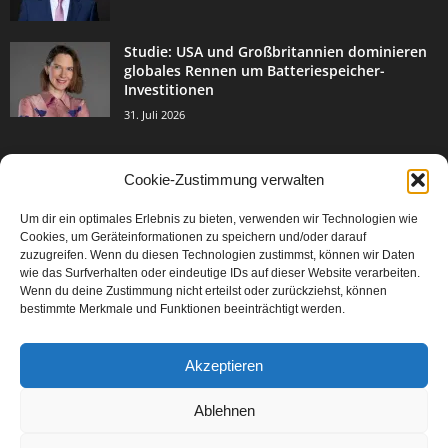
Studie: USA und Großbritannien dominieren
globales Rennen um Batteriespeicher-
Investitionen
31. Juli 2026
Cookie-Zustimmung verwalten
BELIEBTE KATEGORIE
Um dir ein optimales Erlebnis zu bieten, verwenden wir Technologien wie
3004
Events & Success
Cookies, um Geräteinformationen zu speichern und/oder darauf
2067
zuzugreifen. Wenn du diesen Technologien zustimmst, können wir Daten
Breaking News
wie das Surfverhalten oder eindeutige IDs auf dieser Website verarbeiten.
1978
Aktuelles
Wenn du deine Zustimmung nicht erteilst oder zurückziehst, können
bestimmte Merkmale und Funktionen beeinträchtigt werden.
846
Featured Article
567
Karriere
Akzeptieren
302
Legal Articles
229
Leitartikel
Ablehnen