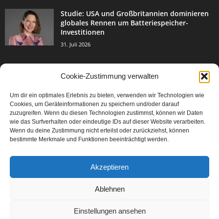
Studie: USA und Großbritannien dominieren
globales Rennen um Batteriespeicher-
Investitionen
31. Juli 2026
Cookie-Zustimmung verwalten
BELIEBTE KATEGORIE
Um dir ein optimales Erlebnis zu bieten, verwenden wir Technologien wie
3004
Events & Success
Cookies, um Geräteinformationen zu speichern und/oder darauf
2067
zuzugreifen. Wenn du diesen Technologien zustimmst, können wir Daten
Breaking News
wie das Surfverhalten oder eindeutige IDs auf dieser Website verarbeiten.
1978
Aktuelles
Wenn du deine Zustimmung nicht erteilst oder zurückziehst, können
bestimmte Merkmale und Funktionen beeinträchtigt werden.
846
Featured Article
567
Karriere
Akzeptieren
302
Legal Articles
229
Leitartikel
Ablehnen
Einstellungen ansehen