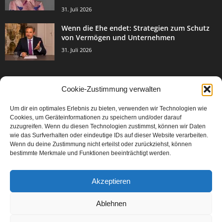
31. Juli 2026
Wenn die Ehe endet: Strategien zum Schutz
von Vermögen und Unternehmen
31. Juli 2026
Cookie-Zustimmung verwalten
BELIEBTE KATEGORIE
Um dir ein optimales Erlebnis zu bieten, verwenden wir Technologien wie
3003
Events & Success
Cookies, um Geräteinformationen zu speichern und/oder darauf
2067
zuzugreifen. Wenn du diesen Technologien zustimmst, können wir Daten
Breaking News
wie das Surfverhalten oder eindeutige IDs auf dieser Website verarbeiten.
1977
Aktuelles
Wenn du deine Zustimmung nicht erteilst oder zurückziehst, können
bestimmte Merkmale und Funktionen beeinträchtigt werden.
846
Featured Article
567
Karriere
Akzeptieren
302
Legal Articles
229
Leitartikel
Ablehnen