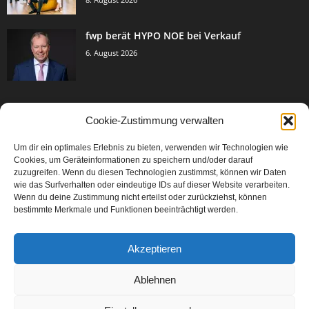
fwp berät HYPO NOE bei Verkauf
6. August 2026
Cookie-Zustimmung verwalten
BELIEBTE KATEGORIE
Um dir ein optimales Erlebnis zu bieten, verwenden wir Technologien wie
3005
Events & Success
Cookies, um Geräteinformationen zu speichern und/oder darauf
2067
zuzugreifen. Wenn du diesen Technologien zustimmst, können wir Daten
Breaking News
wie das Surfverhalten oder eindeutige IDs auf dieser Website verarbeiten.
1979
Aktuelles
Wenn du deine Zustimmung nicht erteilst oder zurückziehst, können
bestimmte Merkmale und Funktionen beeinträchtigt werden.
846
Featured Article
567
Karriere
Akzeptieren
302
Legal Articles
229
Leitartikel
Ablehnen