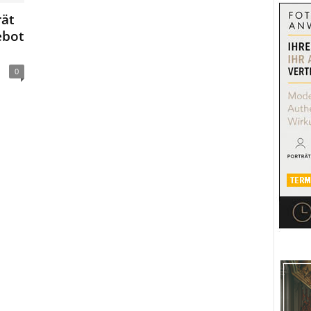
ät
ebot
0