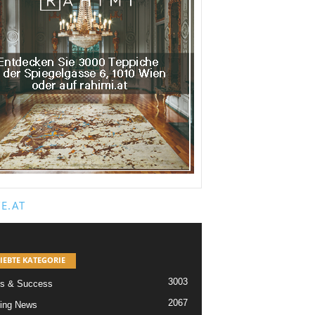
E.AT
IEBTE KATEGORIE
3003
s & Success
2067
ing News