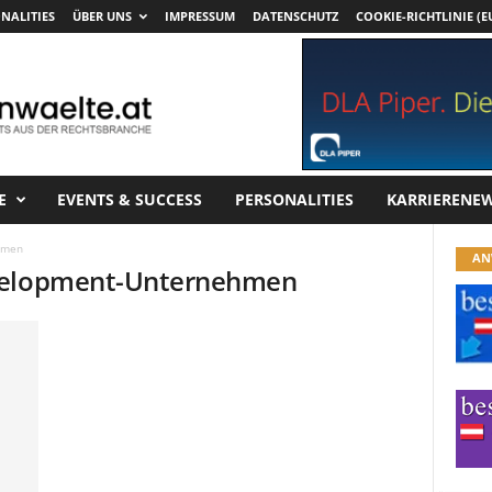
NALITIES
ÜBER UNS
IMPRESSUM
DATENSCHUTZ
COOKIE-RICHTLINIE (E
E
EVENTS & SUCCESS
PERSONALITIES
KARRIERENE
hmen
AN
evelopment-Unternehmen