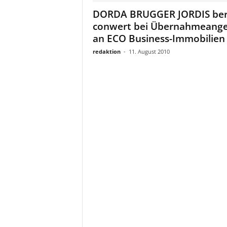
a
DORDA BRUGGER JORDIS ber
t
conwert bei Übernahmeang
an ECO Business-Immobilien
redaktion
-
11. August 2010