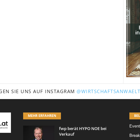
GEN SIE UNS AUF INSTAGRAM
@WIRTSCHAFTSANWAELT
MEHR ERFAHREN
BEL
Event
fwp berät HYPO NOE bei
Verkauf
Break