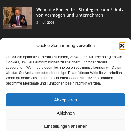
Wenn die Ehe endet: Strategien zum Schutz
von Vermögen und Unternehmen
31. Juli 2026
Cookie-Zustimmung verwalten
BELIEBTE KATEGORIE
Um dir ein optimales Erlebnis zu bieten, verwenden wir Technologien wie
3003
Events & Success
Cookies, um Geräteinformationen zu speichern und/oder darauf
2067
zuzugreifen. Wenn du diesen Technologien zustimmst, können wir Daten
Breaking News
wie das Surfverhalten oder eindeutige IDs auf dieser Website verarbeiten.
1977
Aktuelles
Wenn du deine Zustimmung nicht erteilst oder zurückziehst, können
bestimmte Merkmale und Funktionen beeinträchtigt werden.
846
Featured Article
567
Karriere
Akzeptieren
302
Legal Articles
229
Leitartikel
Ablehnen
Einstellungen ansehen