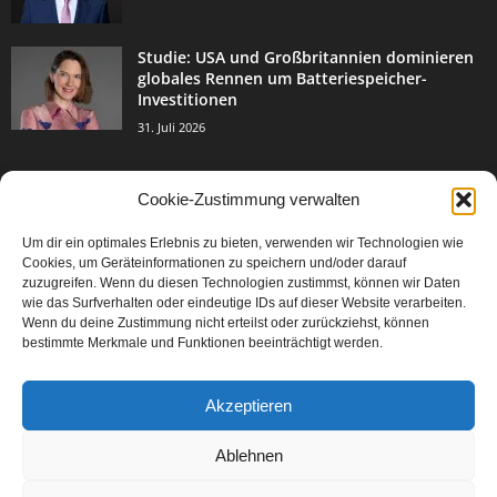
Studie: USA und Großbritannien dominieren
globales Rennen um Batteriespeicher-
Investitionen
31. Juli 2026
Cookie-Zustimmung verwalten
BELIEBTE KATEGORIE
Um dir ein optimales Erlebnis zu bieten, verwenden wir Technologien wie
3004
Events & Success
Cookies, um Geräteinformationen zu speichern und/oder darauf
2067
zuzugreifen. Wenn du diesen Technologien zustimmst, können wir Daten
Breaking News
wie das Surfverhalten oder eindeutige IDs auf dieser Website verarbeiten.
1978
Aktuelles
Wenn du deine Zustimmung nicht erteilst oder zurückziehst, können
bestimmte Merkmale und Funktionen beeinträchtigt werden.
846
Featured Article
567
Karriere
Akzeptieren
302
Legal Articles
229
Leitartikel
Ablehnen