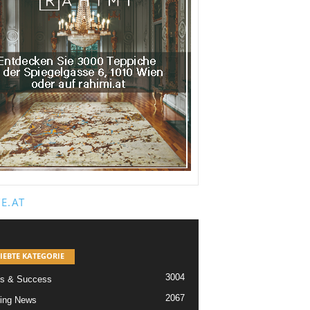
E.AT
IEBTE KATEGORIE
3004
s & Success
2067
ing News