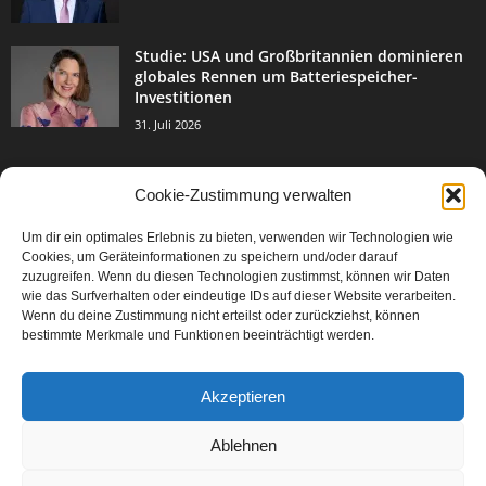
Studie: USA und Großbritannien dominieren
globales Rennen um Batteriespeicher-
Investitionen
31. Juli 2026
Cookie-Zustimmung verwalten
BELIEBTE KATEGORIE
Um dir ein optimales Erlebnis zu bieten, verwenden wir Technologien wie
3004
Events & Success
Cookies, um Geräteinformationen zu speichern und/oder darauf
2067
zuzugreifen. Wenn du diesen Technologien zustimmst, können wir Daten
Breaking News
wie das Surfverhalten oder eindeutige IDs auf dieser Website verarbeiten.
1978
Aktuelles
Wenn du deine Zustimmung nicht erteilst oder zurückziehst, können
bestimmte Merkmale und Funktionen beeinträchtigt werden.
846
Featured Article
567
Karriere
Akzeptieren
302
Legal Articles
229
Leitartikel
Ablehnen