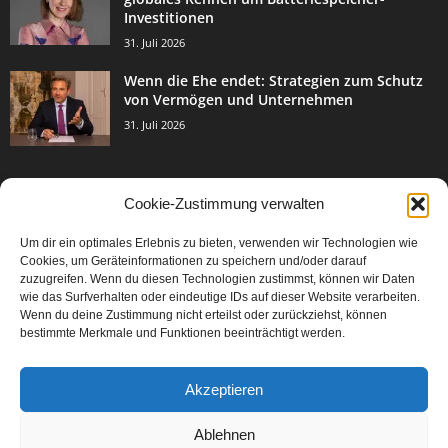
Investitionen
31. Juli 2026
Wenn die Ehe endet: Strategien zum Schutz
von Vermögen und Unternehmen
31. Juli 2026
Cookie-Zustimmung verwalten
BELIEBTE KATEGORIE
Um dir ein optimales Erlebnis zu bieten, verwenden wir Technologien wie
3003
Events & Success
Cookies, um Geräteinformationen zu speichern und/oder darauf
2067
zuzugreifen. Wenn du diesen Technologien zustimmst, können wir Daten
Breaking News
wie das Surfverhalten oder eindeutige IDs auf dieser Website verarbeiten.
1977
Aktuelles
Wenn du deine Zustimmung nicht erteilst oder zurückziehst, können
bestimmte Merkmale und Funktionen beeinträchtigt werden.
846
Featured Article
567
Karriere
Akzeptieren
302
Legal Articles
229
Leitartikel
Ablehnen