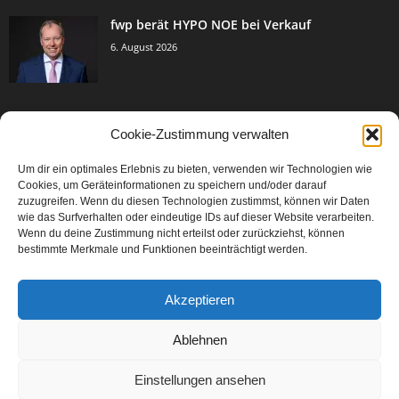
fwp berät HYPO NOE bei Verkauf
6. August 2026
Cookie-Zustimmung verwalten
BELIEBTE KATEGORIE
Um dir ein optimales Erlebnis zu bieten, verwenden wir Technologien wie
3005
Events & Success
Cookies, um Geräteinformationen zu speichern und/oder darauf
2067
zuzugreifen. Wenn du diesen Technologien zustimmst, können wir Daten
Breaking News
wie das Surfverhalten oder eindeutige IDs auf dieser Website verarbeiten.
1979
Aktuelles
Wenn du deine Zustimmung nicht erteilst oder zurückziehst, können
bestimmte Merkmale und Funktionen beeinträchtigt werden.
846
Featured Article
567
Karriere
Akzeptieren
302
Legal Articles
229
Leitartikel
Ablehnen
Einstellungen ansehen