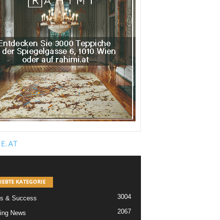
E.AT
IEBTE KATEGORIE
3004
s & Success
2067
ing News