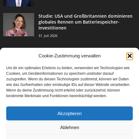
Studie: USA und Großbritannien dominieren
globales Rennen um Batteriespeicher-
Investitionen
31. Juli 2026
Cookie-Zustimmung verwalten
BELIEBTE KATEGORIE
Um dir ein optimales Erlebnis zu bieten, verwenden wir Technologien wie
3004
Events & Success
Cookies, um Geräteinformationen zu speichern und/oder darauf
2067
zuzugreifen. Wenn du diesen Technologien zustimmst, können wir Daten
Breaking News
wie das Surfverhalten oder eindeutige IDs auf dieser Website verarbeiten.
1978
Aktuelles
Wenn du deine Zustimmung nicht erteilst oder zurückziehst, können
bestimmte Merkmale und Funktionen beeinträchtigt werden.
846
Featured Article
567
Karriere
Akzeptieren
302
Legal Articles
229
Leitartikel
Ablehnen