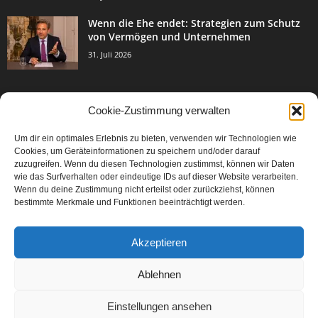
Wenn die Ehe endet: Strategien zum Schutz
von Vermögen und Unternehmen
31. Juli 2026
Cookie-Zustimmung verwalten
BELIEBTE KATEGORIE
Um dir ein optimales Erlebnis zu bieten, verwenden wir Technologien wie
3003
Events & Success
Cookies, um Geräteinformationen zu speichern und/oder darauf
2067
zuzugreifen. Wenn du diesen Technologien zustimmst, können wir Daten
Breaking News
wie das Surfverhalten oder eindeutige IDs auf dieser Website verarbeiten.
1977
Aktuelles
Wenn du deine Zustimmung nicht erteilst oder zurückziehst, können
bestimmte Merkmale und Funktionen beeinträchtigt werden.
846
Featured Article
567
Karriere
Akzeptieren
302
Legal Articles
229
Leitartikel
Ablehnen
Einstellungen ansehen