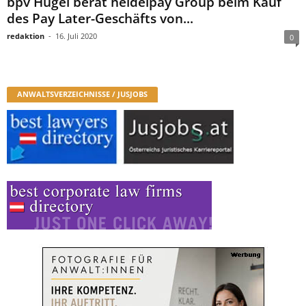
bpv Hügel berät heidelpay Group beim Kauf
des Pay Later-Geschäfts von...
redaktion
-
16. Juli 2020
0
ANWALTSVERZEICHNISSE / JUSJOBS