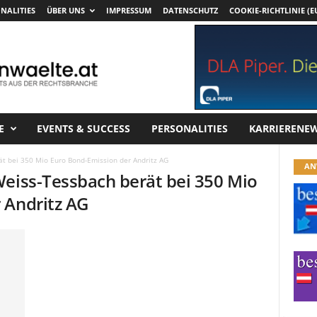
NALITIES
ÜBER UNS
IMPRESSUM
DATENSCHUTZ
COOKIE-RICHTLINIE (E
E
EVENTS & SUCCESS
PERSONALITIES
KARRIERENE
ät bei 350 Mio Euro Bond-Emission der Andritz AG
AN
Weiss-Tessbach berät bei 350 Mio
 Andritz AG