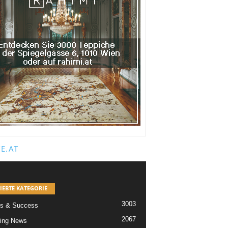
E.AT
IEBTE KATEGORIE
3003
s & Success
2067
ing News