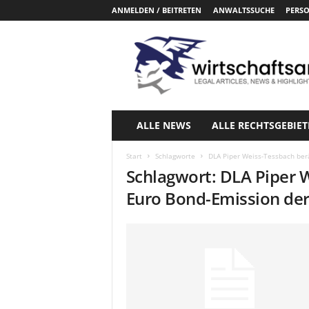
ANMELDEN / BEITRETEN
ANWALTSSUCHE
PERSO
W
i
r
t
s
c
h
ALLE NEWS
ALLE RECHTSGEBIET
a
f
Start
Schlagworte
DLA Piper Weiss-Tessbach ber
t
Schlagwort: DLA Piper 
s
a
Euro Bond-Emission der
n
w
a
e
l
t
e
.