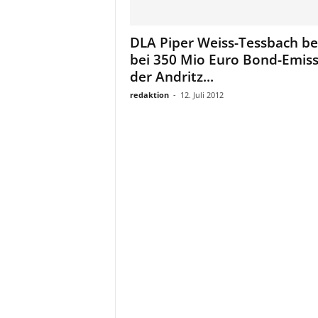
a
t
DLA Piper Weiss-Tessbach be
bei 350 Mio Euro Bond-Emiss
der Andritz...
redaktion
-
12. Juli 2012