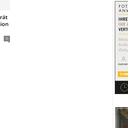
rät
ion
0