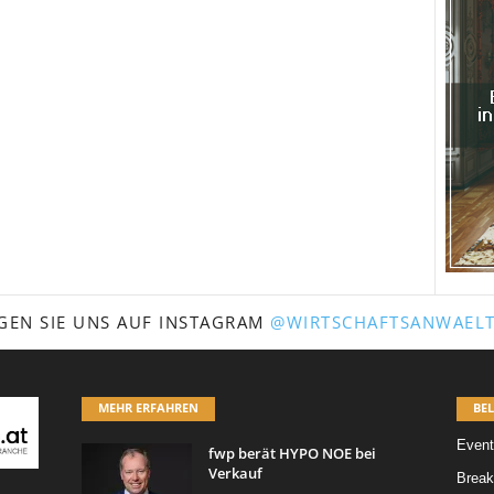
GEN SIE UNS AUF INSTAGRAM
@WIRTSCHAFTSANWAELT
MEHR ERFAHREN
BEL
Event
fwp berät HYPO NOE bei
Verkauf
Break