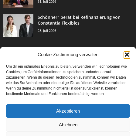
31. Juli 2026
Schönherr berät bei Refinanzierung von
Constantia Flexibles
23. Juli 2026
Cookie-Zustimmung verwalten
BELIEBTE KATEGORIE
Um dir ein optimales Erlebnis zu bieten, verwenden wir Technologien wie
3002
Events & Success
Cookies, um Geräteinformationen zu speichern und/oder darauf
2067
zuzugreifen. Wenn du diesen Technologien zustimmst, können wir Daten
Breaking News
wie das Surfverhalten oder eindeutige IDs auf dieser Website verarbeiten.
1976
Aktuelles
Wenn du deine Zustimmung nicht erteilst oder zurückziehst, können
bestimmte Merkmale und Funktionen beeinträchtigt werden.
846
Featured Article
567
Karriere
Akzeptieren
302
Legal Articles
229
Leitartikel
Ablehnen