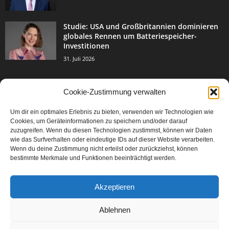
Studie: USA und Großbritannien dominieren
globales Rennen um Batteriespeicher-
Investitionen
31. Juli 2026
Cookie-Zustimmung verwalten
BELIEBTE KATEGORIE
Um dir ein optimales Erlebnis zu bieten, verwenden wir Technologien wie
3004
Events & Success
Cookies, um Geräteinformationen zu speichern und/oder darauf
2067
zuzugreifen. Wenn du diesen Technologien zustimmst, können wir Daten
Breaking News
wie das Surfverhalten oder eindeutige IDs auf dieser Website verarbeiten.
1978
Aktuelles
Wenn du deine Zustimmung nicht erteilst oder zurückziehst, können
bestimmte Merkmale und Funktionen beeinträchtigt werden.
846
Featured Article
567
Karriere
Akzeptieren
302
Legal Articles
229
Leitartikel
Ablehnen