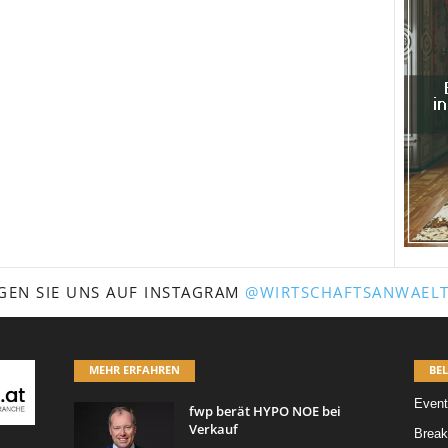
GEN SIE UNS AUF INSTAGRAM
@WIRTSCHAFTSANWAELT
MEHR ERFAHREN
BEL
Event
fwp berät HYPO NOE bei
Verkauf
Break