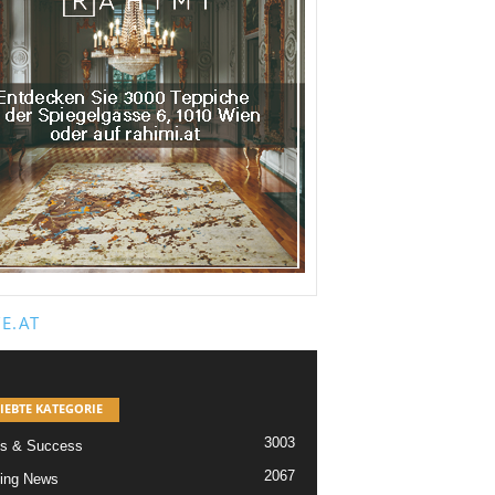
E.AT
IEBTE KATEGORIE
3003
s & Success
2067
ing News