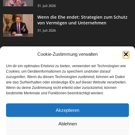
31. Juli 2026
Wenn die Ehe endet: Strategien zum Schutz
von Vermögen und Unternehmen
31. Juli 2026
Cookie-Zustimmung verwalten
BELIEBTE KATEGORIE
Um dir ein optimales Erlebnis zu bieten, verwenden wir Technologien wie
3003
Events & Success
Cookies, um Geräteinformationen zu speichern und/oder darauf
2067
zuzugreifen. Wenn du diesen Technologien zustimmst, können wir Daten
Breaking News
wie das Surfverhalten oder eindeutige IDs auf dieser Website verarbeiten.
1977
Aktuelles
Wenn du deine Zustimmung nicht erteilst oder zurückziehst, können
bestimmte Merkmale und Funktionen beeinträchtigt werden.
846
Featured Article
567
Karriere
Akzeptieren
302
Legal Articles
229
Leitartikel
Ablehnen