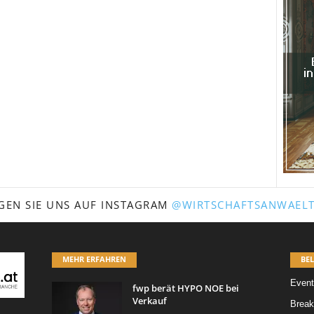
GEN SIE UNS AUF INSTAGRAM
@WIRTSCHAFTSANWAELT
MEHR ERFAHREN
BEL
Event
fwp berät HYPO NOE bei
Verkauf
Break