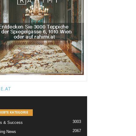
E.AT
IEBTE KATEGORIE
3003
s & Success
2067
ing News