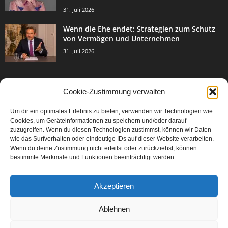
31. Juli 2026
Wenn die Ehe endet: Strategien zum Schutz
von Vermögen und Unternehmen
31. Juli 2026
Cookie-Zustimmung verwalten
BELIEBTE KATEGORIE
Um dir ein optimales Erlebnis zu bieten, verwenden wir Technologien wie
3003
Events & Success
Cookies, um Geräteinformationen zu speichern und/oder darauf
2067
zuzugreifen. Wenn du diesen Technologien zustimmst, können wir Daten
Breaking News
wie das Surfverhalten oder eindeutige IDs auf dieser Website verarbeiten.
1977
Aktuelles
Wenn du deine Zustimmung nicht erteilst oder zurückziehst, können
bestimmte Merkmale und Funktionen beeinträchtigt werden.
846
Featured Article
567
Karriere
Akzeptieren
302
Legal Articles
229
Leitartikel
Ablehnen