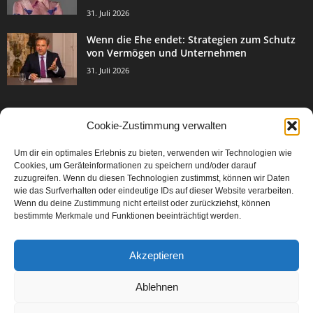
31. Juli 2026
Wenn die Ehe endet: Strategien zum Schutz
von Vermögen und Unternehmen
31. Juli 2026
Cookie-Zustimmung verwalten
BELIEBTE KATEGORIE
Um dir ein optimales Erlebnis zu bieten, verwenden wir Technologien wie
3003
Events & Success
Cookies, um Geräteinformationen zu speichern und/oder darauf
2067
zuzugreifen. Wenn du diesen Technologien zustimmst, können wir Daten
Breaking News
wie das Surfverhalten oder eindeutige IDs auf dieser Website verarbeiten.
1977
Aktuelles
Wenn du deine Zustimmung nicht erteilst oder zurückziehst, können
bestimmte Merkmale und Funktionen beeinträchtigt werden.
846
Featured Article
567
Karriere
Akzeptieren
302
Legal Articles
229
Leitartikel
Ablehnen