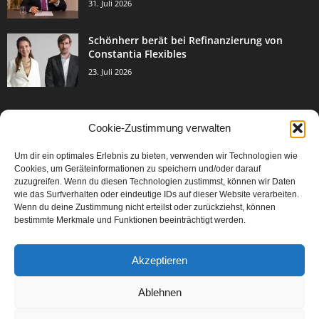
31. Juli 2026
Schönherr berät bei Refinanzierung von
Constantia Flexibles
23. Juli 2026
Cookie-Zustimmung verwalten
BELIEBTE KATEGORIE
Um dir ein optimales Erlebnis zu bieten, verwenden wir Technologien wie
3002
Events & Success
Cookies, um Geräteinformationen zu speichern und/oder darauf
2067
zuzugreifen. Wenn du diesen Technologien zustimmst, können wir Daten
Breaking News
wie das Surfverhalten oder eindeutige IDs auf dieser Website verarbeiten.
1976
Aktuelles
Wenn du deine Zustimmung nicht erteilst oder zurückziehst, können
bestimmte Merkmale und Funktionen beeinträchtigt werden.
846
Featured Article
567
Karriere
Akzeptieren
302
Legal Articles
229
Leitartikel
Ablehnen