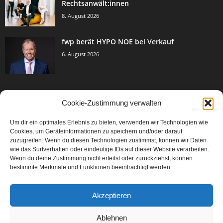
Rechtsanwält:innen
8. August 2026
fwp berät HYPO NOE bei Verkauf
6. August 2026
Cookie-Zustimmung verwalten
BELIEBTE KATEGORIE
Um dir ein optimales Erlebnis zu bieten, verwenden wir Technologien wie
3005
Events & Success
Cookies, um Geräteinformationen zu speichern und/oder darauf
2067
zuzugreifen. Wenn du diesen Technologien zustimmst, können wir Daten
Breaking News
wie das Surfverhalten oder eindeutige IDs auf dieser Website verarbeiten.
1979
Aktuelles
Wenn du deine Zustimmung nicht erteilst oder zurückziehst, können
bestimmte Merkmale und Funktionen beeinträchtigt werden.
846
Featured Article
567
Karriere
Akzeptieren
302
Legal Articles
229
Leitartikel
Ablehnen