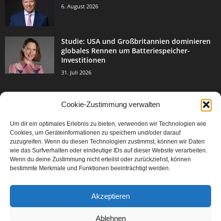
6. August 2026
Studie: USA und Großbritannien dominieren
globales Rennen um Batteriespeicher-
Investitionen
31. Juli 2026
Cookie-Zustimmung verwalten
BELIEBTE KATEGORIE
Um dir ein optimales Erlebnis zu bieten, verwenden wir Technologien wie
3004
Events & Success
Cookies, um Geräteinformationen zu speichern und/oder darauf
2067
zuzugreifen. Wenn du diesen Technologien zustimmst, können wir Daten
Breaking News
wie das Surfverhalten oder eindeutige IDs auf dieser Website verarbeiten.
1978
Aktuelles
Wenn du deine Zustimmung nicht erteilst oder zurückziehst, können
bestimmte Merkmale und Funktionen beeinträchtigt werden.
846
Featured Article
567
Karriere
Akzeptieren
302
Legal Articles
229
Leitartikel
Ablehnen