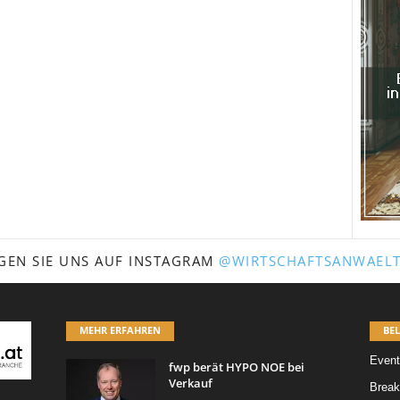
GEN SIE UNS AUF INSTAGRAM
@WIRTSCHAFTSANWAELT
MEHR ERFAHREN
BEL
Event
fwp berät HYPO NOE bei
Verkauf
Break