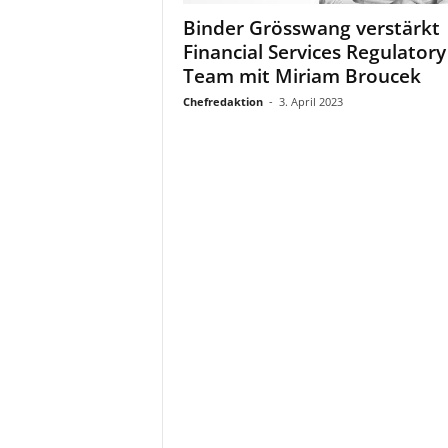
a
Binder Grösswang verstärkt
t
Financial Services Regulatory
Team mit Miriam Broucek
Chefredaktion
-
3. April 2023