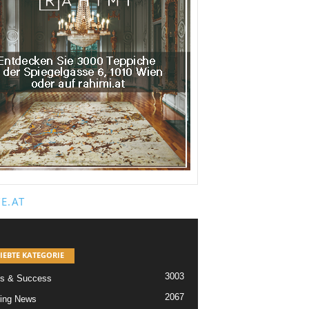
E.AT
IEBTE KATEGORIE
3003
s & Success
2067
ing News