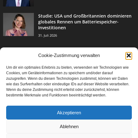
Studie: USA und Großbritannien dominieren
globales Rennen um Batteriespeicher-
Investitionen
31. Juli 2026
Cookie-Zustimmung verwalten
BELIEBTE KATEGORIE
Um dir ein optimales Erlebnis zu bieten, verwenden wir Technologien wie
3004
Events & Success
Cookies, um Geräteinformationen zu speichern und/oder darauf
2067
zuzugreifen. Wenn du diesen Technologien zustimmst, können wir Daten
Breaking News
wie das Surfverhalten oder eindeutige IDs auf dieser Website verarbeiten.
1978
Aktuelles
Wenn du deine Zustimmung nicht erteilst oder zurückziehst, können
bestimmte Merkmale und Funktionen beeinträchtigt werden.
846
Featured Article
567
Karriere
Akzeptieren
302
Legal Articles
229
Leitartikel
Ablehnen