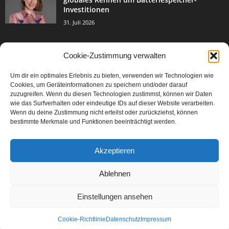
Investitionen
31. Juli 2026
Cookie-Zustimmung verwalten
BELIEBTE KATEGORIE
Um dir ein optimales Erlebnis zu bieten, verwenden wir Technologien wie
3004
Events & Success
Cookies, um Geräteinformationen zu speichern und/oder darauf
2067
zuzugreifen. Wenn du diesen Technologien zustimmst, können wir Daten
Breaking News
wie das Surfverhalten oder eindeutige IDs auf dieser Website verarbeiten.
1978
Aktuelles
Wenn du deine Zustimmung nicht erteilst oder zurückziehst, können
bestimmte Merkmale und Funktionen beeinträchtigt werden.
846
Featured Article
567
Karriere
Akzeptieren
302
Legal Articles
229
Leitartikel
Ablehnen
Einstellungen ansehen
Cookie-Richtlinie
Datenschutz
Impressum
©