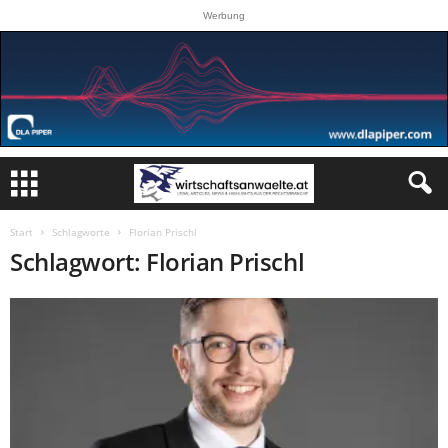
Werbung
Start
Schlagworte
Florian Prischl
Schlagwort: Florian Prischl