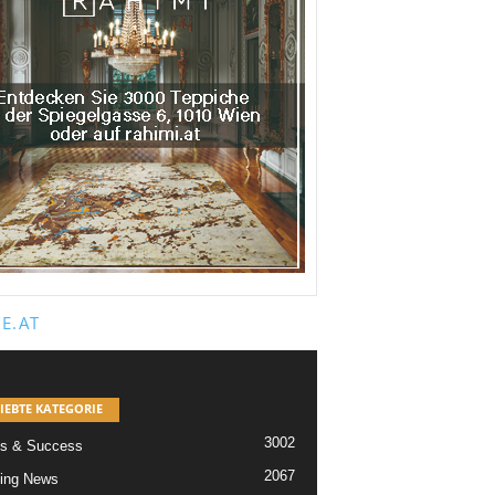
E.AT
IEBTE KATEGORIE
3002
s & Success
2067
ing News