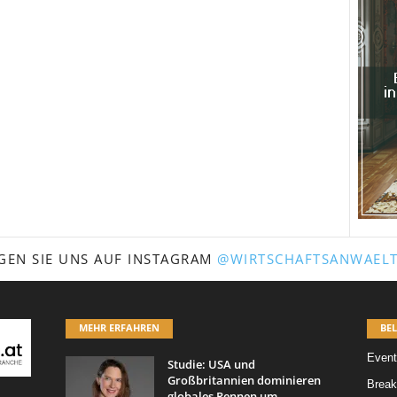
GEN SIE UNS AUF INSTAGRAM
@WIRTSCHAFTSANWAELT
MEHR ERFAHREN
BEL
Event
Studie: USA und
Großbritannien dominieren
Break
globales Rennen um