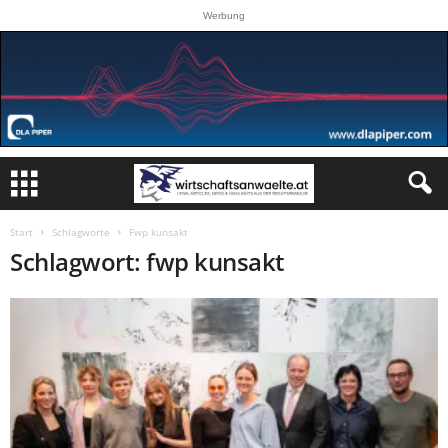
Werbung
Start
Schlagworte
Fwp kunsakt
Schlagwort: fwp kunsakt