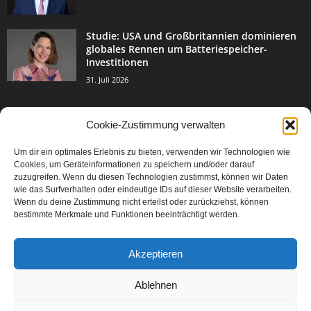
Studie: USA und Großbritannien dominieren
globales Rennen um Batteriespeicher-
Investitionen
31. Juli 2026
Cookie-Zustimmung verwalten
BELIEBTE KATEGORIE
Um dir ein optimales Erlebnis zu bieten, verwenden wir Technologien wie
3004
Events & Success
Cookies, um Geräteinformationen zu speichern und/oder darauf
2067
zuzugreifen. Wenn du diesen Technologien zustimmst, können wir Daten
Breaking News
wie das Surfverhalten oder eindeutige IDs auf dieser Website verarbeiten.
1978
Aktuelles
Wenn du deine Zustimmung nicht erteilst oder zurückziehst, können
bestimmte Merkmale und Funktionen beeinträchtigt werden.
846
Featured Article
567
Karriere
Akzeptieren
302
Legal Articles
229
Leitartikel
Ablehnen