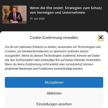
Wenn die Ehe endet: Strategien zum Schutz
von Vermögen und Unternehmen
31. Juli 2026
Cookie-Zustimmung verwalten
BELIEBTE KATEGORIE
Um dir ein optimales Erlebnis zu bieten, verwenden wir Technologien wie
3003
Events & Success
Cookies, um Geräteinformationen zu speichern und/oder darauf
2067
zuzugreifen. Wenn du diesen Technologien zustimmst, können wir Daten
Breaking News
wie das Surfverhalten oder eindeutige IDs auf dieser Website verarbeiten.
1977
Aktuelles
Wenn du deine Zustimmung nicht erteilst oder zurückziehst, können
bestimmte Merkmale und Funktionen beeinträchtigt werden.
846
Featured Article
567
Karriere
Akzeptieren
302
Legal Articles
229
Leitartikel
Ablehnen
Einstellungen ansehen