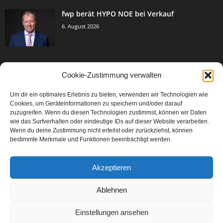
fwp berät HYPO NOE bei Verkauf
6. August 2026
Cookie-Zustimmung verwalten
BELIEBTE KATEGORIE
Um dir ein optimales Erlebnis zu bieten, verwenden wir Technologien wie
3005
Events & Success
Cookies, um Geräteinformationen zu speichern und/oder darauf
2067
zuzugreifen. Wenn du diesen Technologien zustimmst, können wir Daten
Breaking News
wie das Surfverhalten oder eindeutige IDs auf dieser Website verarbeiten.
1979
Aktuelles
Wenn du deine Zustimmung nicht erteilst oder zurückziehst, können
bestimmte Merkmale und Funktionen beeinträchtigt werden.
846
Featured Article
567
Karriere
Akzeptieren
302
Legal Articles
229
Leitartikel
Ablehnen
Einstellungen ansehen