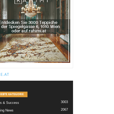
E.AT
IEBTE KATEGORIE
3003
s & Success
2067
ing News