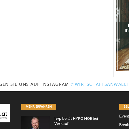
GEN SIE UNS AUF INSTAGRAM
@WIRTSCHAFTSANWAELT
MEHR ERFAHREN
BEL
Event
fwp berät HYPO NOE bei
Verkauf
Break