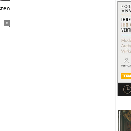
sten
0