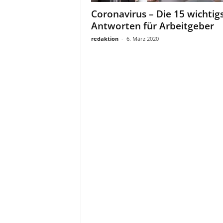
a
Coronavirus – Die 15 wichtig
t
Antworten für Arbeitgeber
redaktion
-
6. März 2020