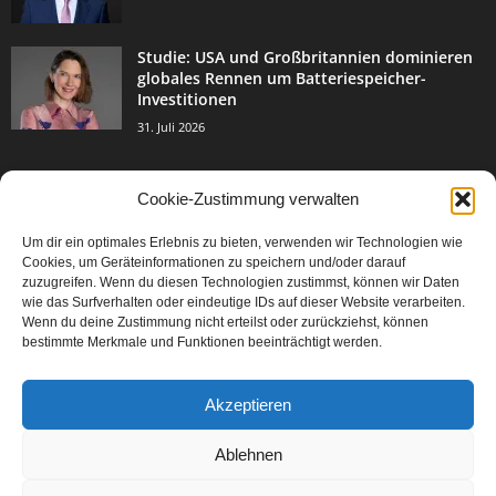
Studie: USA und Großbritannien dominieren
globales Rennen um Batteriespeicher-
Investitionen
31. Juli 2026
Cookie-Zustimmung verwalten
BELIEBTE KATEGORIE
Um dir ein optimales Erlebnis zu bieten, verwenden wir Technologien wie
3004
Events & Success
Cookies, um Geräteinformationen zu speichern und/oder darauf
2067
zuzugreifen. Wenn du diesen Technologien zustimmst, können wir Daten
Breaking News
wie das Surfverhalten oder eindeutige IDs auf dieser Website verarbeiten.
1978
Aktuelles
Wenn du deine Zustimmung nicht erteilst oder zurückziehst, können
bestimmte Merkmale und Funktionen beeinträchtigt werden.
846
Featured Article
567
Karriere
Akzeptieren
302
Legal Articles
229
Leitartikel
Ablehnen